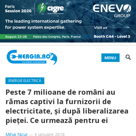
MENU
ENERGIE ELECTRICĂ
Peste 7 milioane de români au
rămas captivi la furnizorii de
electricitate, şi după liberalizarea
pieţei. Ce urmează pentru ei
Mihai Nicuț
—
6 ianuarie 2018