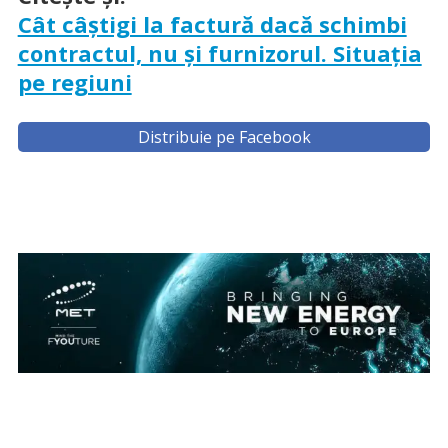
Cât câştigi la factură dacă schimbi
contractul, nu şi furnizorul. Situaţia
pe regiuni
Distribuie pe Facebook