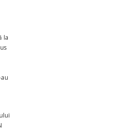
ă la
dus
-au
ului
N