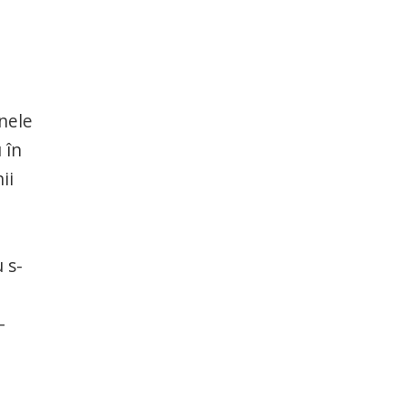
nele
 în
ii
 s-
–