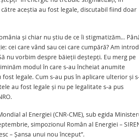
 către aceştia au fost legale, discutabil fiind doar
România şi chiar nu ştiu de ce îi stigmatizăm… Pân
gie: cei care vând sau cei care cumpără? Am intro
Să nu vorbim despre băieţii deştepţi. Eu merg pe
 eliminăm modul în care s-au încheiat anumite
ost legale. Cum s-au pus în aplicare ulterior şi s
ctele au fost legale şi nu pe legalitate s-a pus
ENRO.
Mondial al Energiei (CNR-CME), sub egida Minister
 septembrie, simpozionul Român al Energiei – SIRE
sc – Şansa unui nou început”.