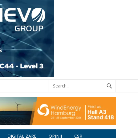
DIGITALIZARE
OPINII
CSR