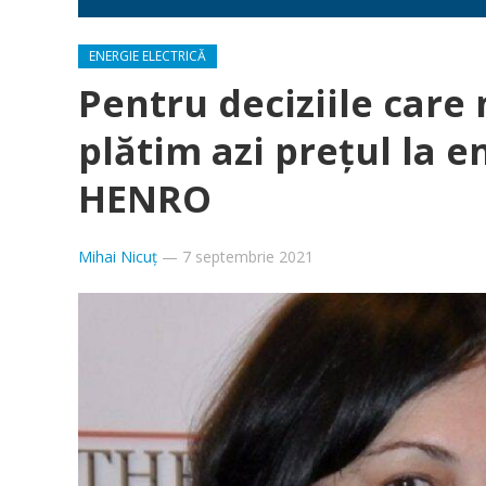
ENERGIE ELECTRICĂ
Pentru deciziile care 
plătim azi prețul la e
HENRO
Mihai Nicuț
—
7 septembrie 2021