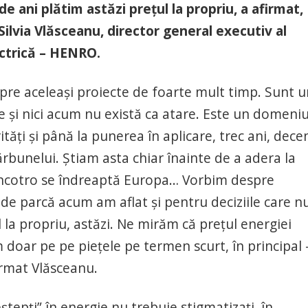
de ani plătim astăzi preţul la propriu, a afirmat,
 Silvia Vlăsceanu, director general executiv al
ectrică – HENRO.
pre aceleaşi proiecte de foarte mult timp. Sunt u
e şi nici acum nu există ca atare. Este un domeniu
rităţi şi până la punerea în aplicare, trec ani, decen
 cărbunelui. Ştiam asta chiar înainte de a adera la
 încotro se îndreaptă Europa… Vorbim despre
de parcă acum am aflat şi pentru deciziile care nu
 la propriu, astăzi. Ne mirăm că preţul energiei
m doar pe pe pieţele pe termen scurt, în principal 
irmat Vlăsceanu.
eştepţi” în energie nu trebuie stigmatizaţi, în