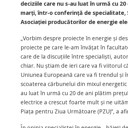
deciziile care nu s-au luat în urmă cu 20 
marţi, într-o conferinţă de specialitate,
Asociaţiei producătorilor de energie el
„Vorbim despre proiecte în energie şi des
proiecte pe care le-am învăţat în facultat
care de la discuţiile între specialişti, auto
chiar. Nu ştiam de ieri care va fi viitorul
Uniunea Europeană care va fi trendul şi
scoaterea cărbunelui din mixul energetic 
au luat în urmă cu 20 de ani plătim preţul
electrice a crescut foarte mult şi ne uită
Piaţa pentru Ziua Următoare (PZU)”, a af
În opinia specialistei în energie, „băieţi d