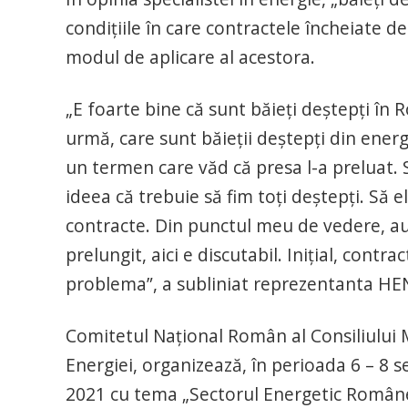
condiţiile în care contractele încheiate de
modul de aplicare al acestora.
„E foarte bine că sunt băieţi deştepţi în 
urmă, care sunt băieţii deştepţi din ener
un termen care văd că presa l-a preluat. 
ideea că trebuie să fim toţi deştepţi. Să
contracte. Din punctul meu de vedere, au f
prelungit, aici e discutabil. Iniţial, contra
problema”, a subliniat reprezentanta H
Comitetul Naţional Român al Consiliului 
Energiei, organizează, în perioada 6 – 8
2021 cu tema „Sectorul Energetic Române