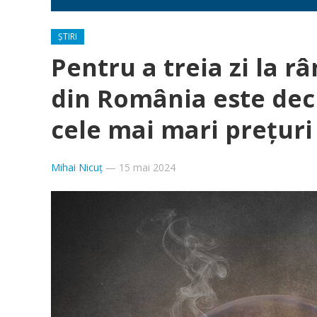
ȘTIRI
Pentru a treia zi la r
din România este dec
cele mai mari prețuri
Mihai Nicuț
—
15 mai 2024