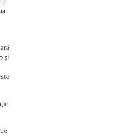
 16
ua
lară.
o și
este
uțin
 de