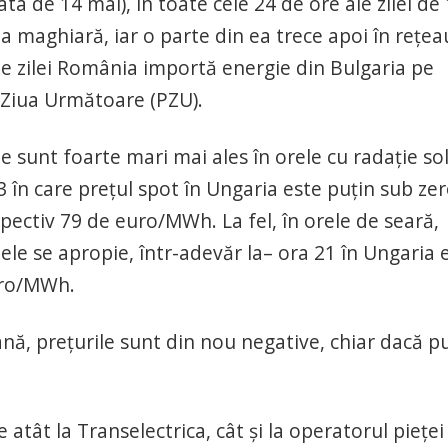
ata de 14 mai), în toate cele 24 de ore ale zilei de
 maghiară, iar o parte din ea trece apoi în rețea
ale zilei România importă energie din Bulgaria pe
 Ziua Următoare (PZU).
ele sunt foarte mari mai ales în orele cu radație so
3 în care prețul spot în Ungaria este puțin sub zer
spectiv 79 de euro/MWh. La fel, în orele de seară,
ele se apropie, într-adevăr la– ora 21 în Ungaria 
uro/MWh.
ă, prețurile sunt din nou negative, chiar dacă p
 atât la Transelectrica, cât și la operatorul pieței