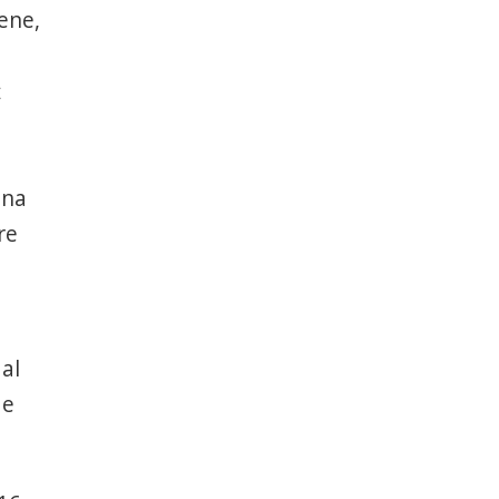
pene,
ț
ona
re
al
de