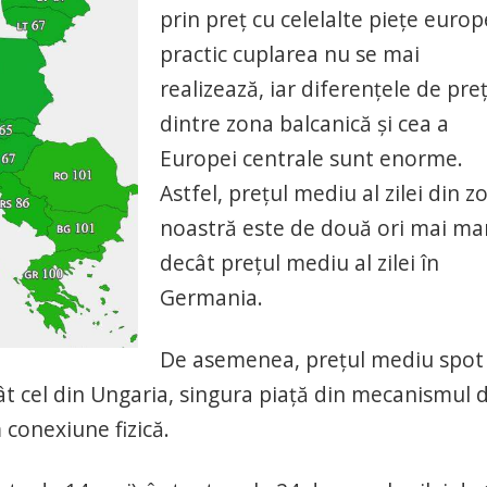
prin preț cu celelalte piețe euro
practic cuplarea nu se mai
realizează, iar diferențele de pre
dintre zona balcanică și cea a
Europei centrale sunt enorme.
Astfel, prețul mediu al zilei din z
noastră este de două ori mai ma
decât prețul mediu al zilei în
Germania.
De asemenea, prețul mediu spot 
ât cel din Ungaria, singura piață din mecanismul 
 conexiune fizică.