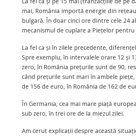
La fel ca și pe 15 mai (tranzacțiile de pe d
mai, România importă energie din rețeaua
bulgară. În doar cinci ore dintre cele 24 
mecanismul de cuplare a Piețelor pentru
La fel ca și în zilele precedente, diferenț
Spre exemplu, în intervalele orare 12 și 1
zero, în România prețurile sunt de 90, re
când prețurile sunt mari în ambele piețe, 
de 156 de euro, în România de 162 de e
În Germania, cea mai mare piață european
sub zero, în trei ore de la miezul zilei.
Am cerut explicații despre această situație