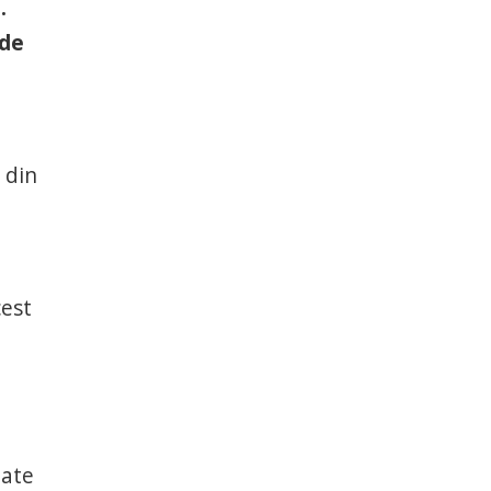
.
 de
 din
cest
i
late