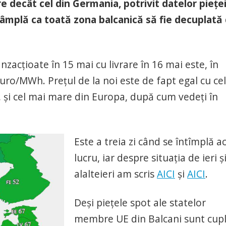
 decât cel din Germania, potrivit datelor pieței
ntâmplă ca toată zona balcanică să fie decuplată
nzacțioate în 15 mai cu livrare în 16 mai este, în
ro/MWh. Prețul de la noi este de fapt egal cu cel
a, și cel mai mare din Europa, după cum vedeți în
Este a treia zi când se întîmplă a
lucru, iar despre situația de ieri ș
alalteieri am scris
AICI
și
AICI
.
Deși piețele spot ale statelor
membre UE din Balcani sunt cup