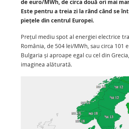
de euro/MWh, de circa două ori mai mare
Este pentru a treia zi la rând când se î
piețele din centrul Europei.
Prețul mediu spot al energiei electrice tra
România, de 504 lei/MWh, sau circa 101 eu
Bulgaria și aproape egal cu cel din Greci
imaginea alăturată.