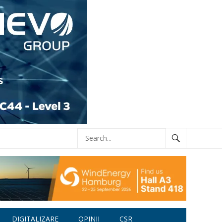
DIGITALIZARE
OPINII
CSR