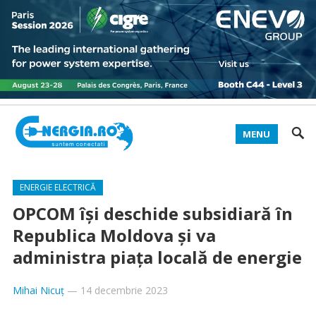
MENU
ENERGIE ELECTRICĂ
OPCOM își deschide subsidiară în
Republica Moldova și va
administra piața locală de energie
Mihai Nicuț
—
14 decembrie 2023