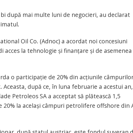
bi după mai multe luni de negocieri, au declarat
nimatul.
tional Oil Co. (Adnoc) a acordat noi concesiuni
ndi acces la tehnologie şi finanţare şi de asemenea
da o participaţie de 20% din acţiunile câmpurilo
 Aceasta, după ce, în luna februarie a acestui an,
ade Petroleos SA a acceptat să plătească 1,5
de 20% la acelaşi câmpuri petrolifere offshore din
ionar, după statul austriac, este fondul suveran 