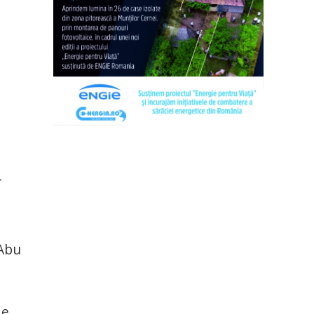
r
 Abu
de