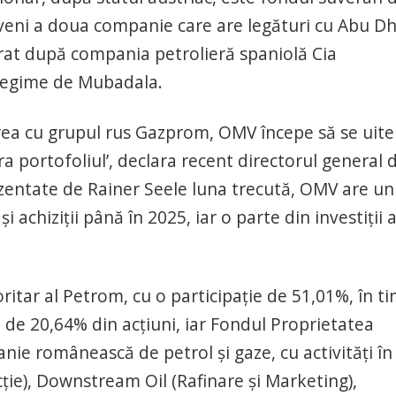
eveni a doua companie care are legături cu Abu D
irat după compania petrolieră spaniolă Cia
tregime de Mubadala.
area cu grupul rus Gazprom, OMV începe să se uite
a portofoliul’, declara recent directorul general d
ezentate de Rainer Seele luna trecută, OMV are un
 achiziţii până în 2025, iar o parte din investiţii 
itar al Petrom, cu o participaţie de 51,01%, în t
 de 20,64% din acţiuni, iar Fondul Proprietatea
e românească de petrol şi gaze, cu activităţi în
ţie), Downstream Oil (Rafinare şi Marketing),