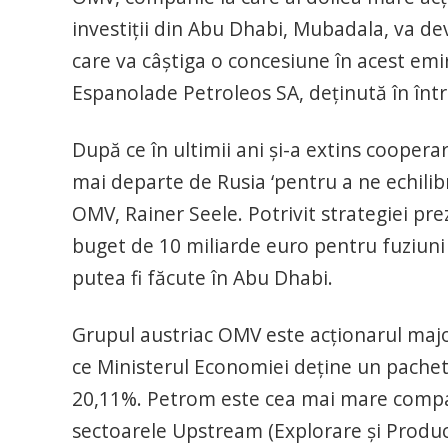
investiţii din Abu Dhabi, Mubadala, va d
care va câştiga o concesiune în acest em
Espanolade Petroleos SA, deţinută în în
După ce în ultimii ani şi-a extins cooper
mai departe de Rusia ‘pentru a ne echilibr
OMV, Rainer Seele. Potrivit strategiei pr
buget de 10 miliarde euro pentru fuziuni şi
putea fi făcute în Abu Dhabi.
Grupul austriac OMV este acţionarul major
ce Ministerul Economiei deţine un pachet
20,11%. Petrom este cea mai mare compani
sectoarele Upstream (Explorare şi Produc