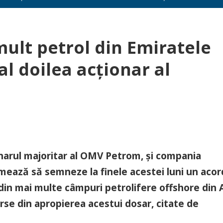
ult petrol din Emiratele
al doilea acţionar al
narul majoritar al OMV Petrom, şi compania
rmează să semneze la finele acestei luni un acor
din mai multe câmpuri petrolifere offshore din
se din apropierea acestui dosar, citate de