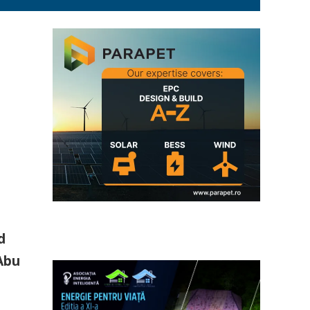
d
 Abu