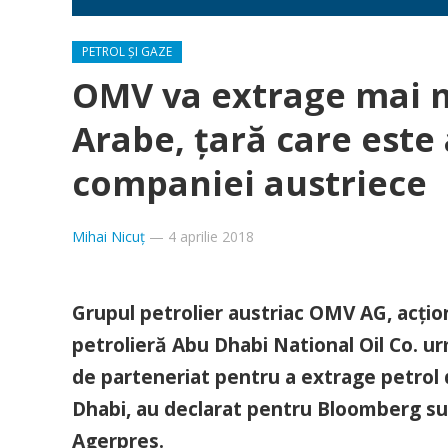
PETROL ȘI GAZE
OMV va extrage mai m
Arabe, ţară care este 
companiei austriece
Mihai Nicuț
—
4 aprilie 2018
Grupul petrolier austriac OMV AG, acţio
petrolieră Abu Dhabi National Oil Co. u
de parteneriat pentru a extrage petrol 
Dhabi, au declarat pentru Bloomberg sur
Agerpres.