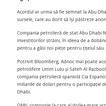
Acordul ar urma să fie semnat la Abu Dha
sursele, care au dorit să îşi păstreze ano
Compania petrolieră de stat Abu Dhabi Na
investitorilor străini, în ideea de a dobâ
pentru a găsi noi pieţe pentru ţiţeiul său.
Potrivit Bloomberg, Adnoc mai poate acor
petrolifere Umm Lulu şi Sateh Al Razboot.
compania petrolieră spaniolă Cia Espanol
miliarde de dolari pentru o participaţie 
Dhabi.
OMV, companie la care al doilea mare acţ