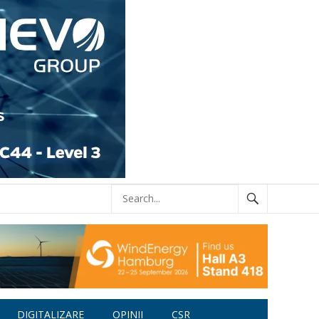
DIGITALIZARE
OPINII
CSR