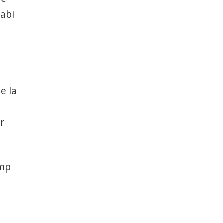
habi
e la
ar
imp