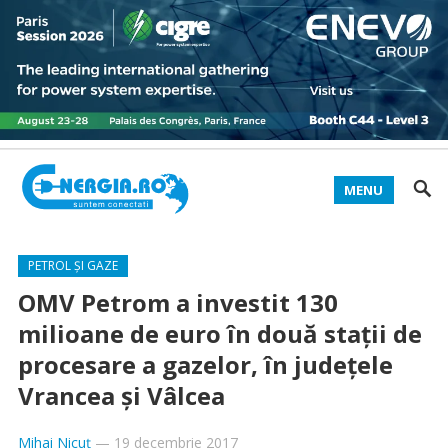
MENU
PETROL ȘI GAZE
OMV Petrom a investit 130
milioane de euro în două staţii de
procesare a gazelor, în judeţele
Vrancea şi Vâlcea
Mihai Nicuț
—
19 decembrie 2017