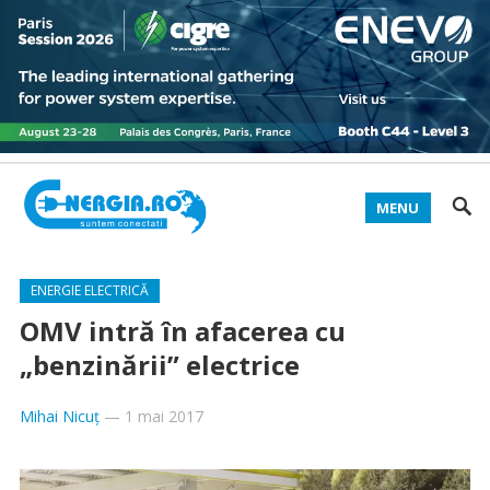
MENU
ENERGIE ELECTRICĂ
OMV intră în afacerea cu
„benzinării” electrice
Mihai Nicuț
—
1 mai 2017