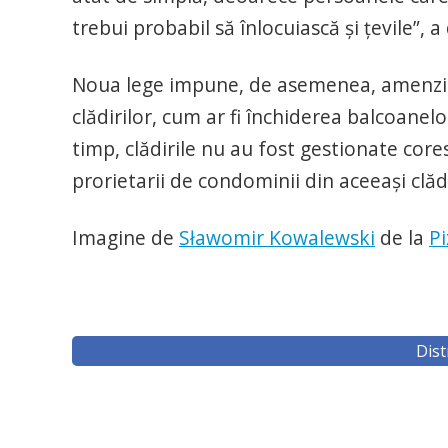
trebui probabil să înlocuiască și țevile”, a 
Noua lege impune, de asemenea, amenzi pe
clădirilor, cum ar fi închiderea balcoanelor
timp, clădirile nu au fost gestionate core
prorietarii de condominii din aceeași clăd
Imagine de
Sławomir Kowalewski
de la
P
Dist