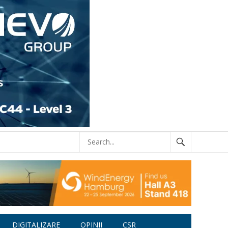
DIGITALIZARE
OPINII
CSR