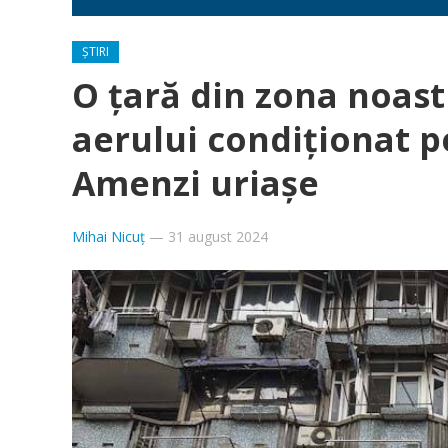
ȘTIRI
O țară din zona noast
aerului condiționat pe
Amenzi uriașe
Mihai Nicuț
—
31 august 2024