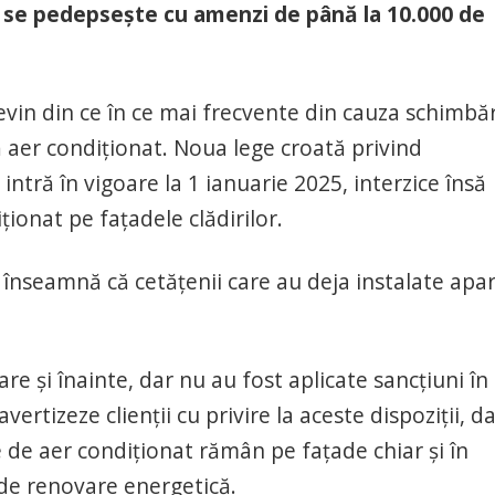
e se pedepsește cu amenzi de până la 10.000 de
vin din ce în ce mai frecvente din cauza schimbăr
ă aer condiționat. Noua lege croată privind
 intră în vigoare la 1 ianuarie 2025, interzice însă
ționat pe fațadele clădirilor.
e înseamnă că cetățenii care au deja instalate apa
re și înainte, dar nu au fost aplicate sancțiuni în
vertizeze clienții cu privire la aceste dispoziții, da
 de aer condiționat rămân pe fațade chiar și în
 de renovare energetică.