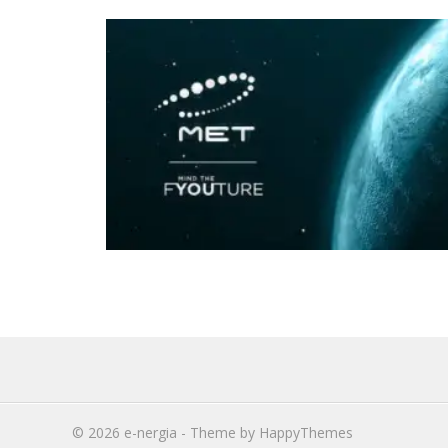
© 2026
e-nergia
- Theme by
HappyThemes