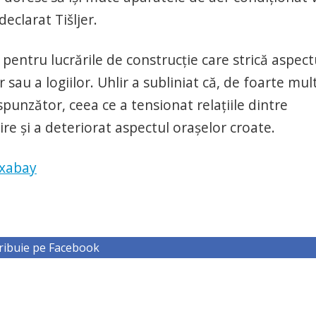
declarat Tišljer.
ntru lucrările de construcție care strică aspect
 sau a logiilor. Uhlir a subliniat că, de foarte mul
spunzător, ceea ce a tensionat relațiile dintre
ire și a deteriorat aspectul orașelor croate.
ixabay
ribuie pe Facebook