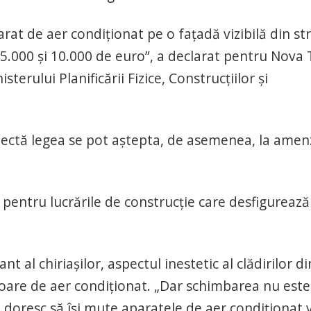
rat de aer condiționat pe o fațadă vizibilă din st
5.000 și 10.000 de euro”, a declarat pentru Nova 
sterului Planificării Fizice, Construcțiilor și
ectă legea se pot aștepta, de asemenea, la amenz
entru lucrările de construcție care desfigurează
nt al chiriașilor, aspectul inestetic al clădirilor di
ioare de aer condiționat. „Dar schimbarea nu este
 doresc să își mute aparatele de aer condiționat 