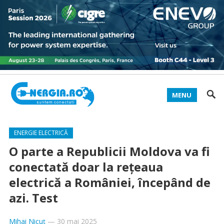
MENU
ENERGIE ELECTRICĂ
O parte a Republicii Moldova va fi
conectată doar la rețeaua
electrică a României, începând de
azi. Test
Mihai Nicuț
—
30 mai 2025