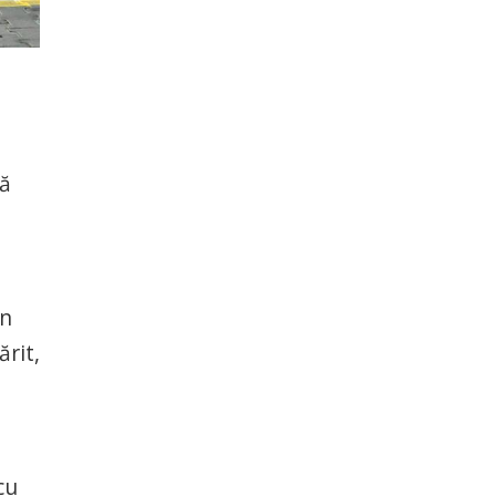
ză
În
ărit,
cu