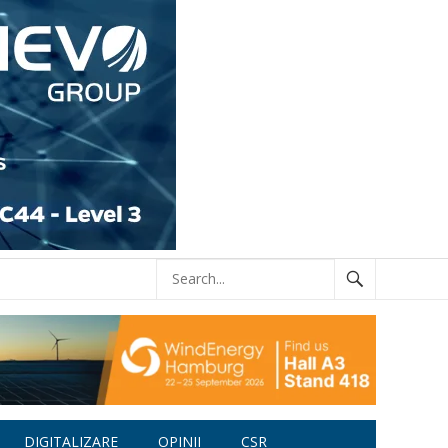
DIGITALIZARE
OPINII
CSR