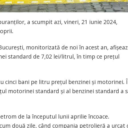
buranților, a scumpit azi, vineri, 21 iunie 2024,
oprii.
București, monitorizată de noi în acest an, afișea
i standard de 7,02 lei/litrul, în timp ce prețul
 cinci bani pe litru prețul benzinei și motorinei. 
ţul motorinei standard şi al benzinei standard a s
trom de la începutul lunii aprilie încoace.
cum două zile, când compania petrolieră a urcat 