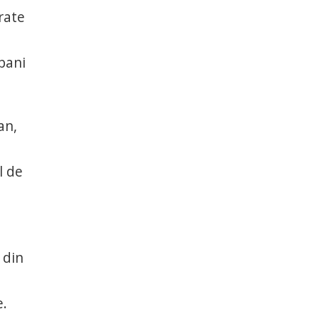
rate
 bani
an,
l de
 din
e.