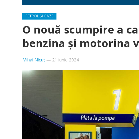
PETROL ȘI GAZE
O nouă scumpire a car
benzina şi motorina vi
Mihai Nicuț
—
21 iunie 2024