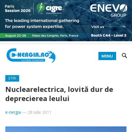
MENU
ȘTIRI
Nuclearelectrica, lovită dur de
deprecierea leului
e-nergia
—
28 iulie 2011