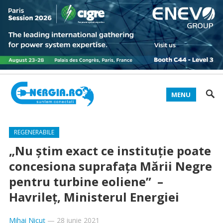
MENU
REGENERABILE
„Nu ştim exact ce instituţie poate
concesiona suprafaţa Mării Negre
pentru turbine eoliene” –
Havrileţ, Ministerul Energiei
Mihai Nicuț
—
28 iunie 2021