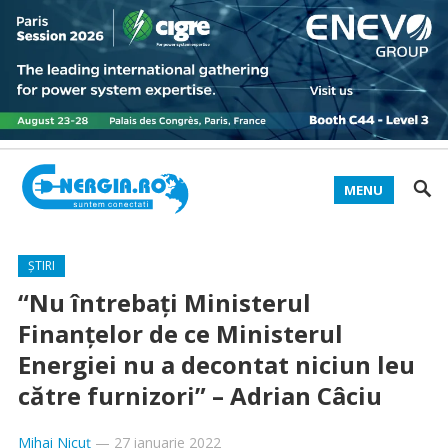
MENU
ȘTIRI
“Nu întrebați Ministerul
Finanțelor de ce Ministerul
Energiei nu a decontat niciun leu
către furnizori” – Adrian Câciu
Mihai Nicuț
—
27 ianuarie 2022