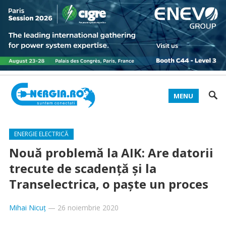
MENU
ENERGIE ELECTRICĂ
Nouă problemă la AIK: Are datorii
trecute de scadență și la
Transelectrica, o paște un proces
Mihai Nicuț
—
26 noiembrie 2020