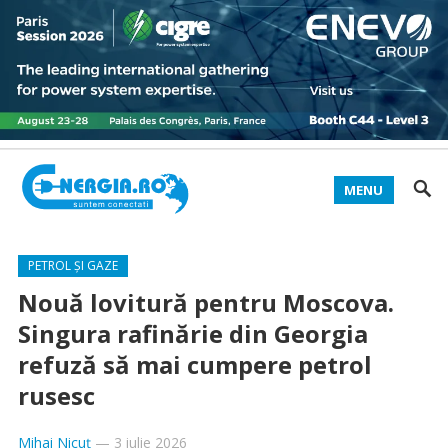
MENU
PETROL ȘI GAZE
Nouă lovitură pentru Moscova.
Singura rafinărie din Georgia
refuză să mai cumpere petrol
rusesc
Mihai Nicuț
—
3 iulie 2026