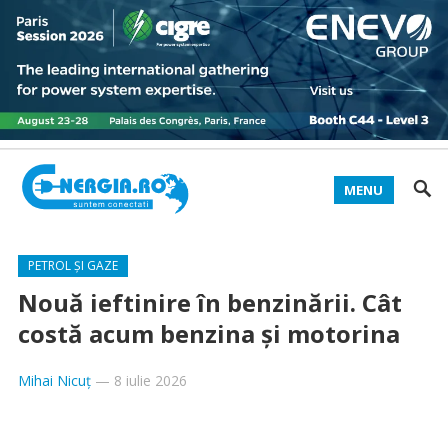
MENU
PETROL ȘI GAZE
Nouă ieftinire în benzinării. Cât
costă acum benzina și motorina
Mihai Nicuț
—
8 iulie 2026