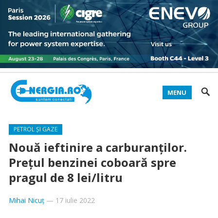
MENU
PETROL ȘI GAZE
Nouă ieftinire a carburanților.
Prețul benzinei coboară spre
pragul de 8 lei/litru
Mihai Nicuț
—
17 iulie 2022