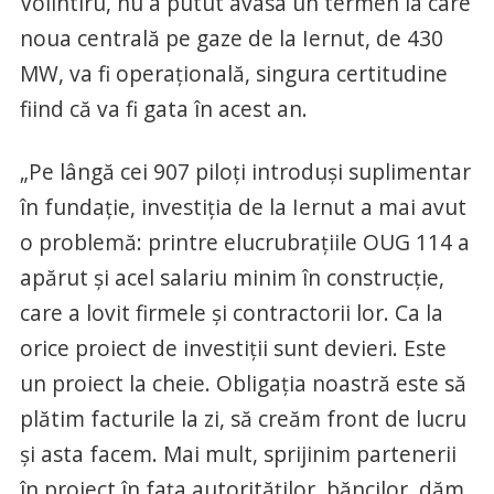
Volintiru, nu a putut avasa un termen la care
noua centrală pe gaze de la Iernut, de 430
MW, va fi operațională, singura certitudine
fiind că va fi gata în acest an.
„Pe lângă cei 907 piloți introduși suplimentar
în fundație, investiția de la Iernut a mai avut
o problemă: printre elucrubrațiile OUG 114 a
apărut și acel salariu minim în construcție,
care a lovit firmele și contractorii lor. Ca la
orice proiect de investiții sunt devieri. Este
un proiect la cheie. Obligația noastră este să
plătim facturile la zi, să creăm front de lucru
și asta facem. Mai mult, sprijinim partenerii
în proiect în fața autorităților, băncilor, dăm