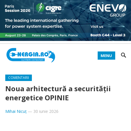
MENU
COMENTARII
Noua arhitectură a securității
energetice OPINIE
Mihai Nicuț
—
30 iunie 2026