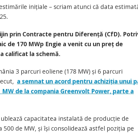
 estimările inițiale – scriam atunci că data estimat
25.
ijin prin Contracte pentru Diferență (CfD). Potri
aic de 170 MWp Engie a venit cu un preț de
a calificat la schemă.
nia 3 parcuri eoliene (178 MW) și 6 parcuri
trecut,
a semnat un acord pentru achiziția unui p
3,1 MW de la compania Greenvolt Power, parte a
dublează capacitatea instalată de producție de
 500 de MW, și își consolidează astfel poziția pe