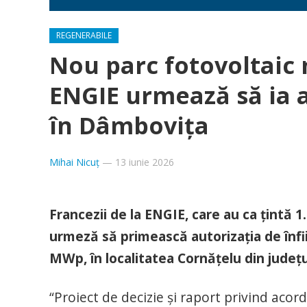
REGENERABILE
Nou parc fotovoltaic
ENGIE urmează să ia 
în Dâmbovița
Mihai Nicuț
—
13 iunie 2026
Francezii de la ENGIE, care au ca țintă 
urmeză să primească autorizația de înfi
MWp, în localitatea Cornățelu din județ
“Proiect de decizie și raport privind acord