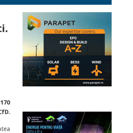
i.
 170
CfD.
atea