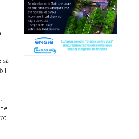
l
e să
bil
,
 de
170