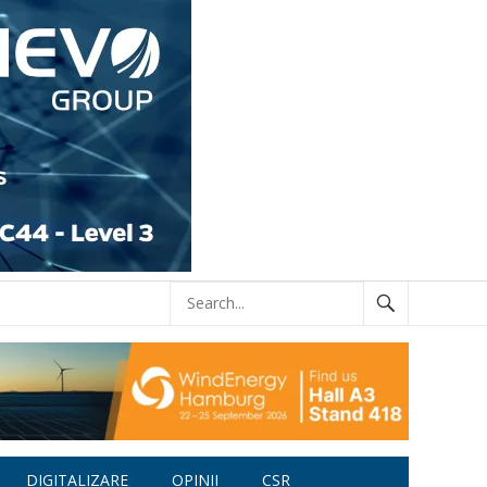
DIGITALIZARE
OPINII
CSR