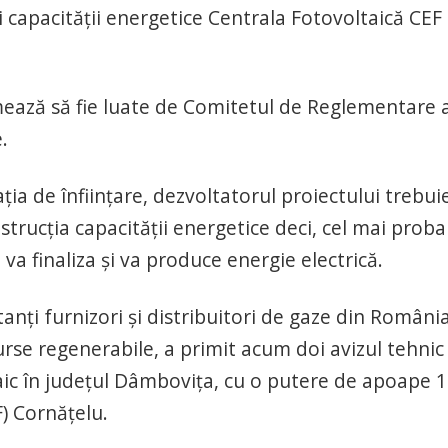
capacităţii energetice Centrala Fotovoltaică CEF
mează să fie luate de Comitetul de Reglementare a
.
a de înființare, dezvoltatorul proiectului trebui
trucția capacității energetice deci, cel mai proba
 va finaliza și va produce energie electrică.
nți furnizori și distribuitori de gaze din România
surse regenerabile, a primit acum doi avizul tehnic
aic în județul Dâmbovița, cu o putere de apoape 
) Cornățelu.