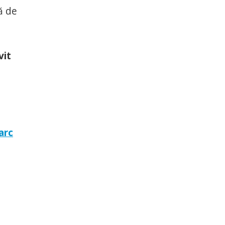
ă de
vit
arc