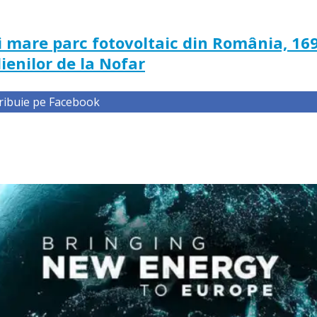
i mare parc fotovoltaic din România, 16
ienilor de la Nofar
ribuie pe Facebook