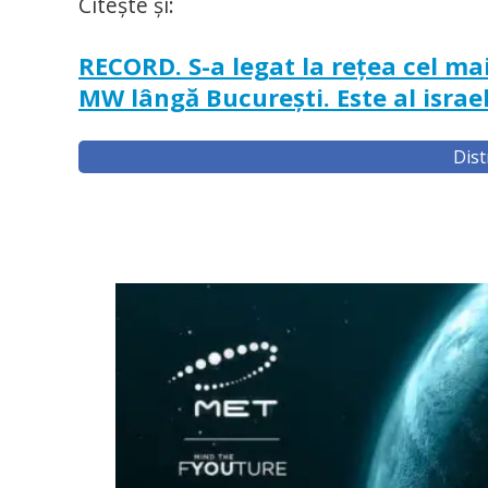
Citește și:
RECORD. S-a legat la rețea cel ma
MW lângă București. Este al israel
Dist