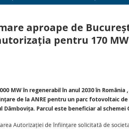
 mare aproape de Bucureșt
autorizația pentru 170 MW
1.000 MW în regenerabil în anul 2030 în România ,
ințare de la ANRE pentru un parc fotovoltaic de
ul Dâmbovița. Parcul este beneficiar al schemei 
area Autorizaţiei de înfiinţare solicitată de societ