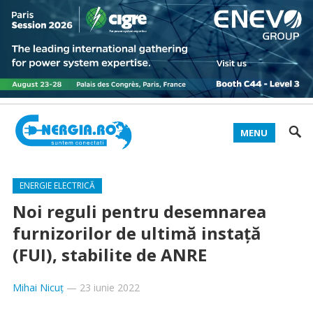
MENU
ENERGIE ELECTRICĂ
Noi reguli pentru desemnarea
furnizorilor de ultimă instață
(FUI), stabilite de ANRE
Mihai Nicuț
—
23 iunie 2022