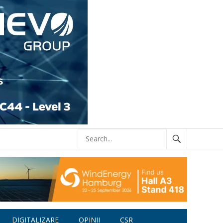
DIGITALIZARE
OPINII
CSR