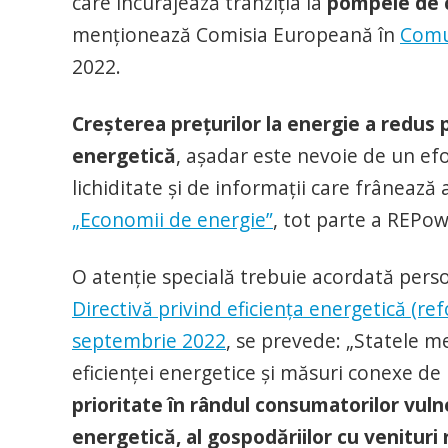
care încurajează tranziția la
pompele de 
menționează Comisia Europeană în
Comu
2022.
Creșterea prețurilor la energie a redus p
energetică
, așadar este nevoie de un efo
lichiditate și de informații care frânează 
„Economii de energie”
, tot parte a REPo
O atenție specială trebuie acordată perso
Directivă privind eficiența energetică (r
septembrie 2022
, se prevede: „Statele 
eficienței energetice și măsuri conexe d
prioritate în rândul consumatorilor vuln
energetică, al gospodăriilor cu venitur