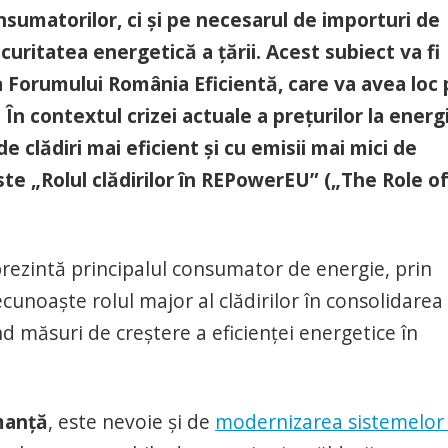
nsumatorilor, ci și pe necesarul de importuri de
ecuritatea energetică a țării. Acest subiect va fi
i a Forumului România Eficientă, care va avea loc
În contextul crizei actuale a prețurilor la energ
 clădiri mai eficient și cu emisii mai mici de
te „Rolul clădirilor în REPowerEU” („The Role o
eprezintă principalul consumator de energie, prin
noaște rolul major al clădirilor în consolidarea
d măsuri de creștere a eficienței energetice în
manță
, este nevoie și de
modernizarea sistemelor