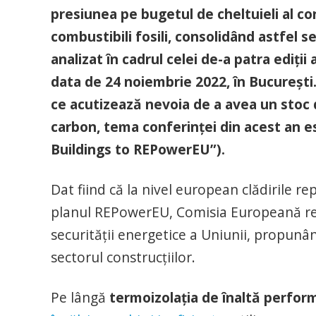
presiunea pe bugetul de cheltuieli al co
combustibili fosili, consolidând astfel s
analizat în cadrul celei de-a patra ediți
data de 24 noiembrie 2022, în București. 
ce acutizează nevoia de a avea un stoc de
carbon, tema conferinței din acest an es
Buildings to REPowerEU”).
Dat fiind că la nivel european clădirile r
planul REPowerEU, Comisia Europeană recu
securității energetice a Uniunii, propunân
sectorul construcțiilor.
Pe lângă
termoizolația de înaltă perfor