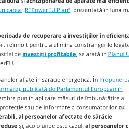
căldură
și
achiziționarea de aparate mai eficien
nicarea „REPowerEU Plan”
, prezentată în luna m
erioada de recuperare a investițiilor în eficienț
rt reînnoit pentru a elimina constrângerile legat
astfel de
investiții profitabile
, se arată în
Planul 
werEU.
anelor aflate în sărăcie energetică. În
Propunere
eformare), publicată de Parlamentul European în
membre pun în aplicare măsuri de îmbunătățire a
e protecție sau de informare a consumatorilor
cu
erabili, al persoanelor afectate de sărăcie
i reduse
și, acolo unde este cazul,
al persoanelor 