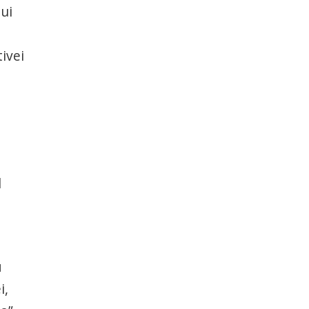
ui
ivei
l
u
i,