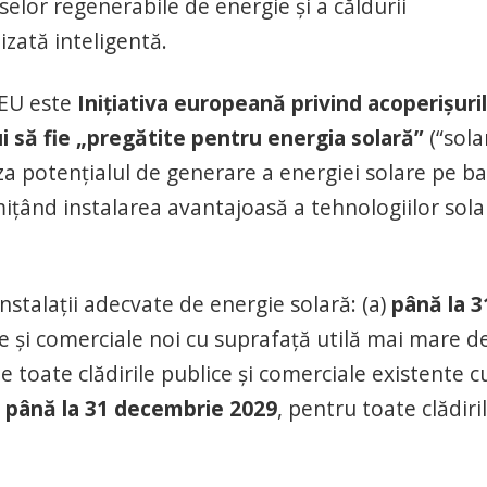
rselor regenerabile de energie și a căldurii
izată inteligentă.
rEU este
Inițiativa europeană privind acoperișuri
ui să fie „pregătite pentru energia solară”
(“sola
za potențialul de generare a energiei solare pe b
ițând instalarea avantajoasă a tehnologiilor sola
stalații adecvate de energie solară: (a)
până la 3
ice și comerciale noi cu suprafață utilă mai mare d
pe toate clădirile publice și comerciale existente c
)
până la 31 decembrie 2029
, pentru toate clădiri