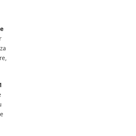
le
r
aza
re,
1
e
u
le