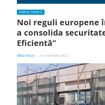
ENERGIE TERMICĂ
Noi reguli europene î
a consolida securita
Eficientă”
Mihai Nicuț
—
21 noiembrie 2022