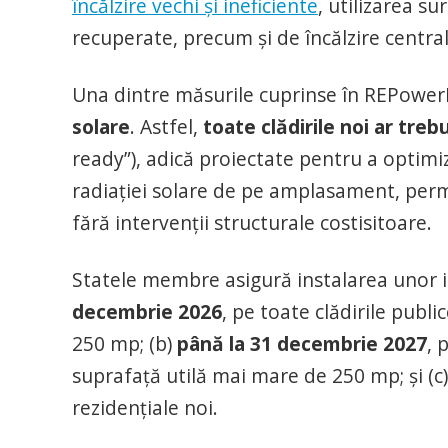
încălzire vechi și ineficiente
, utilizarea su
recuperate, precum și de încălzire central
Una dintre măsurile cuprinse în REPowe
solare
. Astfel,
toate clădirile noi ar treb
ready”), adică proiectate pentru a optimi
radiației solare de pe amplasament, perm
fără intervenții structurale costisitoare.
Statele membre asigură instalarea unor in
decembrie 2026
, pe toate clădirile publ
250 mp; (b)
până la 31 decembrie 2027
, 
suprafață utilă mai mare de 250 mp; și (c
rezidențiale noi.