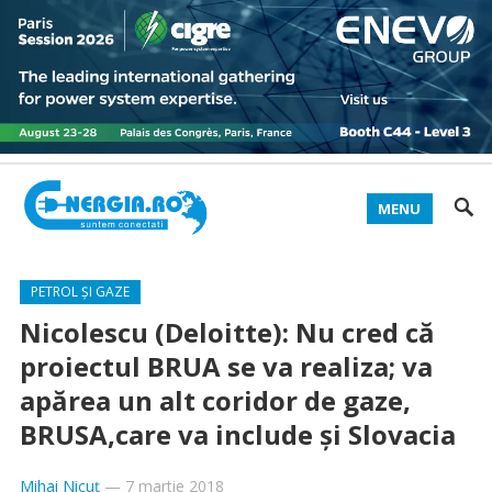
MENU
PETROL ȘI GAZE
Nicolescu (Deloitte): Nu cred că
proiectul BRUA se va realiza; va
apărea un alt coridor de gaze,
BRUSA,care va include şi Slovacia
Mihai Nicuț
—
7 martie 2018