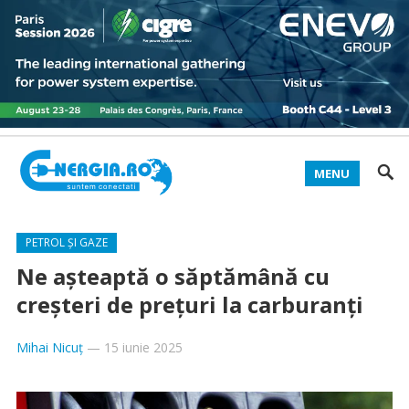
MENU
PETROL ȘI GAZE
Ne așteaptă o săptămână cu
creșteri de prețuri la carburanți
Mihai Nicuț
—
15 iunie 2025