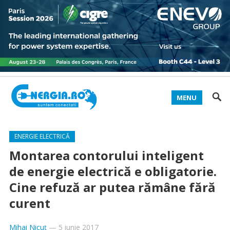
MENU
ENERGIE ELECTRICĂ
Montarea contorului inteligent
de energie electrică e obligatorie.
Cine refuză ar putea rămâne fără
curent
Mihai Nicuț
—
5 iunie 2017