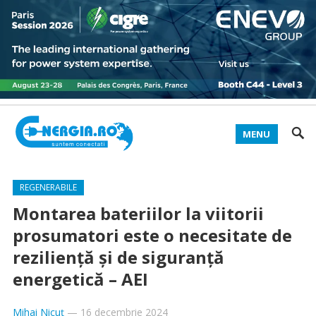
MENU
REGENERABILE
Montarea bateriilor la viitorii
prosumatori este o necesitate de
rezilienţă şi de siguranţă
energetică – AEI
Mihai Nicuț
—
16 decembrie 2024