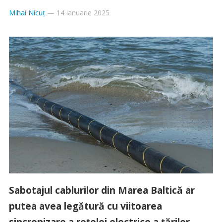
Mihai Nicuț
—
14 ianuarie 2025
Sabotajul cablurilor din Marea Baltică ar
putea avea legătură cu viitoarea
sincronizare a reţelei electrice a ţărilor