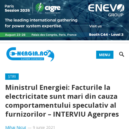
MENU
ȘTIRI
Ministrul Energiei: Facturile la
electricitate sunt mari din cauza
comportamentului speculativ al
furnizorilor – INTERVIU Agerpres
Mihai Nicuț
—
9 iunie 2021