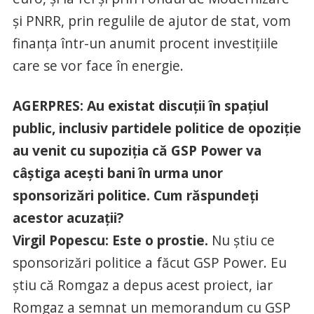
şi PNRR, prin regulile de ajutor de stat, vom
finanţa într-un anumit procent investiţiile
care se vor face în energie.
AGERPRES: Au existat discuţii în spaţiul
public, inclusiv partidele politice de opoziţie
au venit cu supoziţia că GSP Power va
câştiga aceşti bani în urma unor
sponsorizări politice. Cum răspundeţi
acestor acuzaţii?
Virgil Popescu: Este o prostie.
Nu ştiu ce
sponsorizări politice a făcut GSP Power. Eu
ştiu că Romgaz a depus acest proiect, iar
Romgaz a semnat un memorandum cu GSP