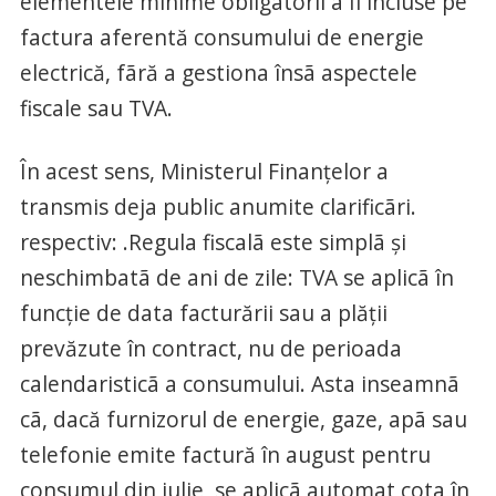
elementele minime obligatorii a fi incluse pe
factura aferentă consumului de energie
electrică, fãră a gestiona însã aspectele
fiscale sau TVA.
În acest sens, Ministerul Finanțelor a
transmis deja public anumite clarificãri.
respectiv: .Regula fiscalã este simplã și
neschimbatã de ani de zile: TVA se aplicã în
funcție de data facturării sau a plății
prevăzute în contract, nu de perioada
calendaristicã a consumului. Asta inseamnã
cã, dacă furnizorul de energie, gaze, apã sau
telefonie emite factură în august pentru
consumul din iulie, se aplicã automat cota în