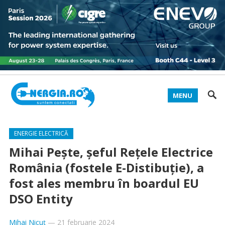
MENU
ENERGIE ELECTRICĂ
Mihai Pește, șeful Rețele Electrice
România (fostele E-Distibuție), a
fost ales membru în boardul EU
DSO Entity
Mihai Nicuț
—
21 februarie 2024