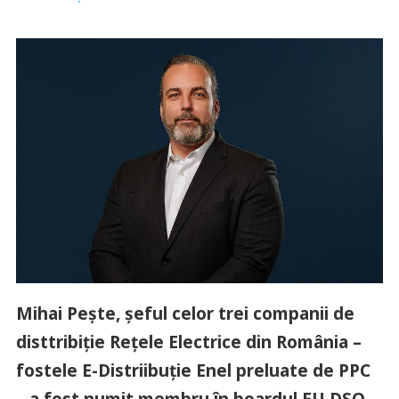
Mihai Pește, șeful celor trei companii de
disttribiție Rețele Electrice din România –
fostele E-Distriibuție Enel preluate de PPC
– a fost numit membru în boardul EU DSO