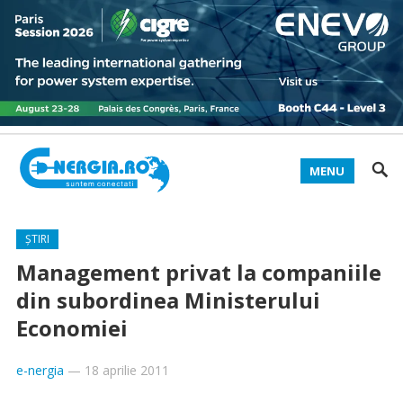
MENU
ȘTIRI
Management privat la companiile
din subordinea Ministerului
Economiei
e-nergia
—
18 aprilie 2011