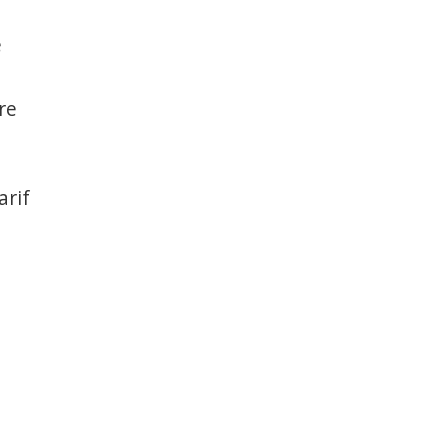
a
e
re
arif
i