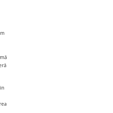
cum
gamă
eră
in
rea