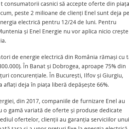
t consumatorii casnici să accepte oferte din piaț
acum, peste 2 milioane de clienți Enel sunt deja p
 energia electrică pentru 12/24 de luni. Pentru
untenia și Enel Energie nu vor aplica nicio crește
ia.
tori de energie electrică din România rămași cu t
(800.000). În Banat și Dobrogea, aproape 75% din
țuri concurențiale. În București, Ilfov și Giurgiu,
 aflați deja în piața liberă depășește 66%.
ergiei, din 2017, companiile de furnizare Enel au
 cu o gamă variată de oferte și produse dedicate
diul ofertelor, clienții au garanția serviciilor unu
ată țara și a unor prețuri fixe la energia electrică