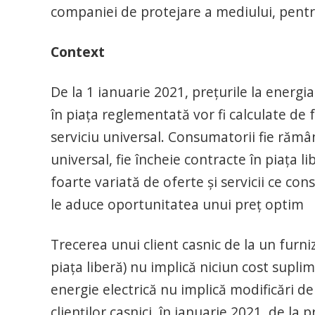
companiei de protejare a mediului, pentru
Context
De la 1 ianuarie 2021, preţurile la energ
în piața reglementată vor fi calculate de 
serviciu universal. Consumatorii fie rămân
universal, fie încheie contracte în piaţa l
foarte variată de oferte și servicii ce con
le aduce oportunitatea unui preț optim
Trecerea unui client casnic de la un furni
piața liberă) nu implică niciun cost supl
energie electrică nu implică modificări d
clienților casnici, în ianuarie 2021, de la 