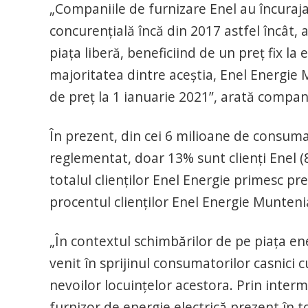
„Companiile de furnizare Enel au încuraja
concurențială încă din 2017 astfel încât, 
piața liberă, beneficiind de un preț fix la
majoritatea dintre aceștia, Enel Energie M
de preț la 1 ianuarie 2021”, arată compan
În prezent, din cei 6 milioane de consuma
reglementat, doar 13% sunt clienți Enel 
totalul clienților Enel Energie primesc pre
procentul clienților Enel Energie Muntenia
„În contextul schimbărilor de pe piața en
venit în sprijinul consumatorilor casnici
nevoilor locuințelor acestora. Prin interme
furnizor de energie electrică prezent în to