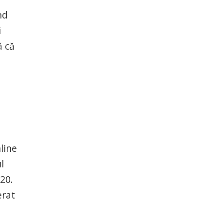
nd
i
ă că
line
l
020.
erat