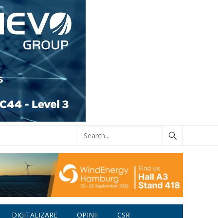
DIGITALIZARE
OPINII
CSR