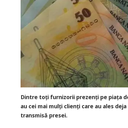
Dintre toți furnizorii prezenți pe piața
au cei mai mulți clienți care au ales dej
transmisă presei.