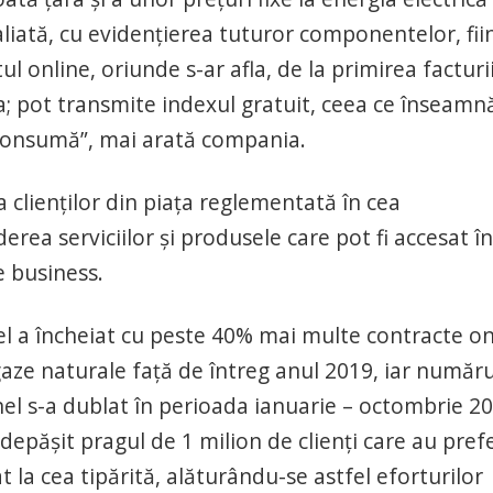
liată, cu evidențierea tuturor componentelor, fii
l online, oriunde s-ar afla, de la primirea facturi
a; pot transmite indexul gratuit, ceea ce înseamn
 consumă”, mai arată compania.
 clienților din piața reglementată în cea
derea serviciilor și produsele care pot fi accesat în
e business.
el a încheiat cu peste 40% mai multe contracte on
gaze naturale față de întreg anul 2019, iar număru
Enel s-a dublat în perioada ianuarie – octombrie 2
depășit pragul de 1 milion de clienți care au pref
t la cea tipărită, alăturându-se astfel eforturilor