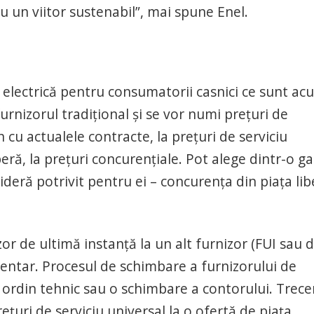
 un viitor sustenabil”, mai spune Enel.
ia electrică pentru consumatorii casnici ce sunt a
furnizorul tradiţional şi se vor numi preţuri de
 cu actualele contracte, la preţuri de serviciu
iberă, la prețuri concurențiale. Pot alege dintr-o 
sideră potrivit pentru ei – concurența din piața lib
zor de ultimă instanță la un alt furnizor (FUI sau d
imentar. Procesul de schimbare a furnizorului de
e ordin tehnic sau o schimbare a contorului. Trece
prețuri de serviciu universal la o ofertă de piața