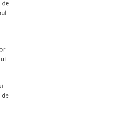
m de
pul
lor
lui
ui
e de