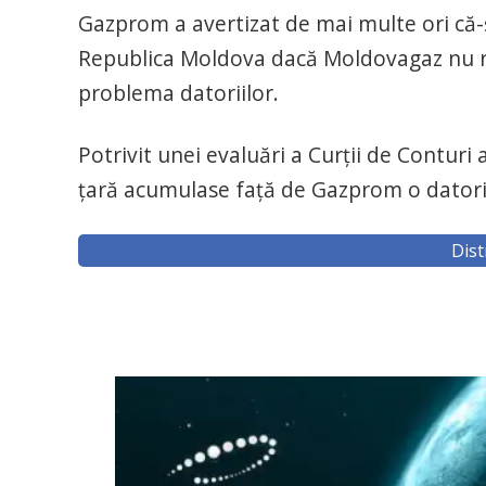
Gazprom a avertizat de mai multe ori că-şi
Republica Moldova dacă Moldovagaz nu res
problema datoriilor.
Potrivit unei evaluări a Curţii de Contur
ţară acumulase faţă de Gazprom o datorie
Dist