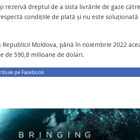
 rezervă dreptul de a sista livrările de gaze cătr
pectă condiţiile de plată şi nu este soluţionată
i a Republicii Moldova, până în noiembrie 2022 ace
 de 590,8 milioane de dolari.
ribuie pe Facebook