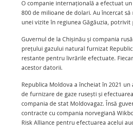
O companie internaţională a efectuat un 
800 de milioane de dolari. Au încercat să
unei vizite în regiunea Găgăuzia, potrivi
Guvernul de la Chişinău şi compania rus
preţului gazului natural furnizat Republici
restante pentru livrările efectuate. Fiec
acestor datorii.
Republica Moldova a încheiat în 2021 un
de furnizare de gaze ruseşti şi efectuare
compania de stat Moldovagaz. Însă guvern
contracte cu compania norvegiană Wikbor
Risk Alliance pentru efectuarea acelui aud