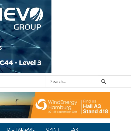
DIGITALIZARE
OPINII
CSR