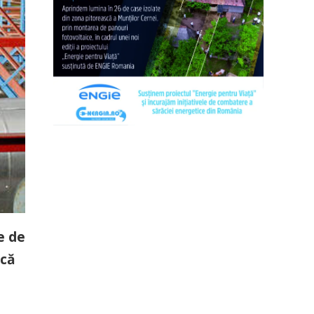
e de
 că