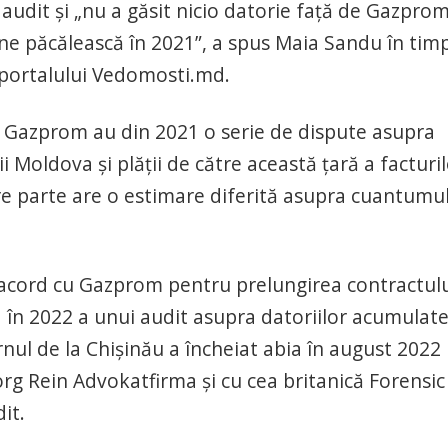
audit şi „nu a găsit nicio datorie faţă de Gazpro
 ne păcălească în 2021”, a spus Maia Sandu în tim
t portalului Vedomosti.md.
ă Gazprom au din 2021 o serie de dispute asupra
i Moldova şi plăţii de către această ţară a facturi
are parte are o estimare diferită asupra cuantumu
 acord cu Gazprom pentru prelungirea contractul
a în 2022 a unui audit asupra datoriilor acumulat
ul de la Chişinău a încheiat abia în august 2022
g Rein Advokatfirma şi cu cea britanică Forensic
it.