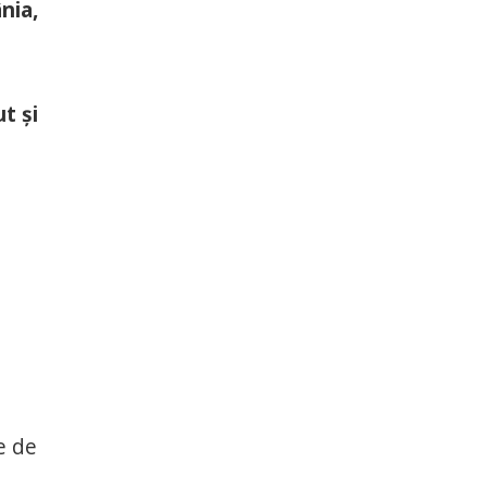
nia,
t și
1
e de