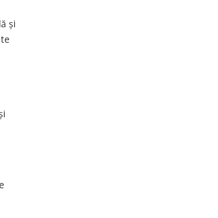
ă şi
ite
și
e