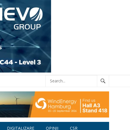
DIGITALIZARE
OPINII
CSR