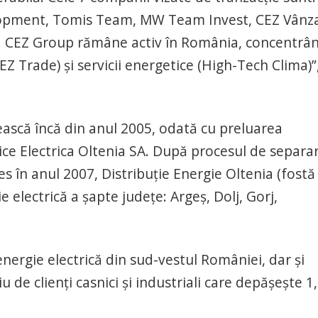
elopment, Tomis Team, MW Team Invest, CEZ Vânz
 CEZ Group rămâne activ în România, concentrâ
EZ Trade) şi servicii energetice (High-Tech Clima)”
scă încă din anul 2005, odată cu preluarea
rice Electrica Oltenia SA. După procesul de separa
ces în anul 2007, Distribuţie Energie Oltenia (fostă
 electrică a şapte judeţe: Argeş, Dolj, Gorj,
nergie electrică din sud-vestul României, dar şi
 de clienţi casnici şi industriali care depăşeşte 1