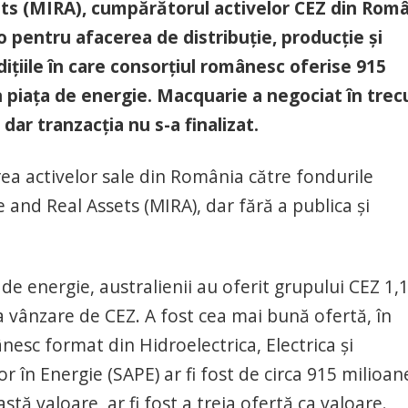
ts (MIRA), cumpărătorul activelor CEZ din Româ
o pentru afacerea de distribuție, producție și
dițiile în care consorțiul românesc oferise 915
n piața de energie. Macquarie a negociat în trecu
dar tranzacția nu s-a finalizat.
a activelor sale din România către fondurile
and Real Assets (MIRA), dar fără a publica și
de energie, australienii au oferit grupului CEZ 1,
a vânzare de CEZ. A fost cea mai bună ofertă, în
ânesc format din Hidroelectrica, Electrica și
or în Energie (SAPE) ar fi fost de circa 915 milioan
astă valoare, ar fi fost a treia ofertă ca valoare.