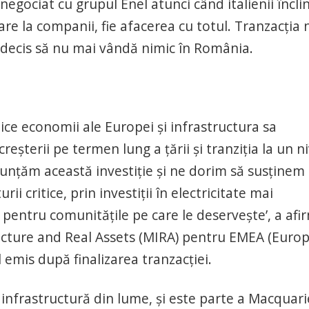
 negociat cu grupul Enel atunci când italienii încli
re la companii, fie afacerea cu totul. Tranzacția 
 a decis să nu mai vândă nimic în România.
ce economii ale Europei şi infrastructura sa
reşterii pe termen lung a ţării şi tranziţia la un ni
unţăm această investiţie şi ne dorim să susţinem
ii critice, prin investiţii în electricitate mai
ă pentru comunităţile pe care le deserveşte’, a afi
ucture and Real Assets (MIRA) pentru EMEA (Europ
l emis după finalizarea tranzacției.
infrastructură din lume, și este parte a Macquari