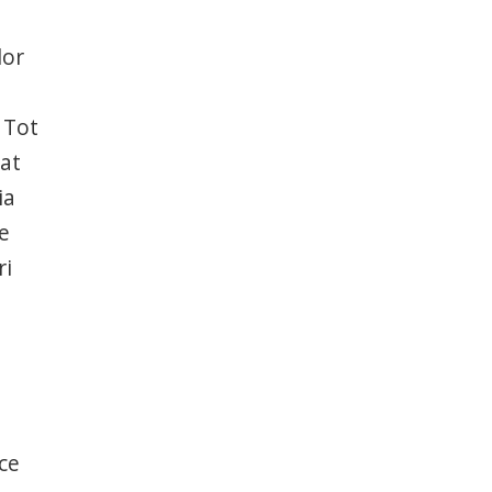
lor
5
 Tot
tat
ia
e
ri
ce