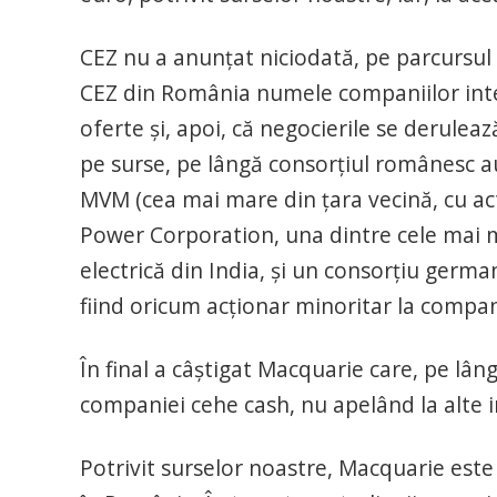
CEZ nu a anunțat niciodată, pe parcursul d
CEZ din România numele companiilor intere
oferte și, apoi, că negocierile se derulea
pe surse, pe lângă consorțiul românesc 
MVM (cea mai mare din țara vecină, cu acti
Power Corporation, una dintre cele mai m
electrică din India, și un consorțiu germa
fiind oricum acționar minoritar la compan
În final a câștigat Macquarie care, pe lân
companiei cehe cash, nu apelând la alte 
Potrivit surselor noastre, Macquarie este