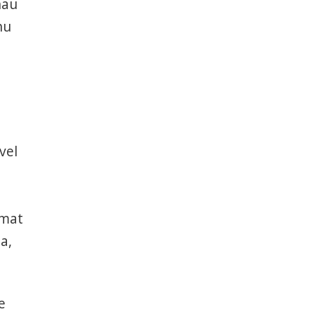
nau
nu
vel
rmat
a,
e