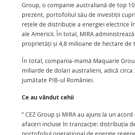
Group, o companie australiană de top 10 d
prezent, portofoliul său de investiţii cup
reţele de distribuţie a energiei electrice î
ale Americii. În total, MIRA administrează
proprietăți și 4,8 milioane de hectare de t
În total, compania-mamă Maquarie Group 
miliarde de dolari australieni, adică circ
jumătate PIB-ul României.
Ce au vândut cehii
” CEZ Group şi MIRA au ajuns la un acord
afaceri incluse în tranzacţie: distribuţia 
portofoliul operaţional de energie regene