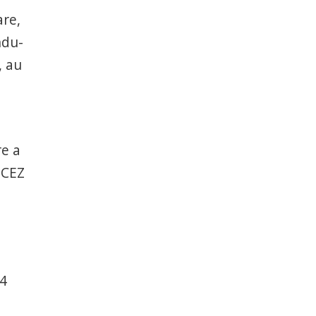
are,
ndu-
, au
re a
 CEZ
,4