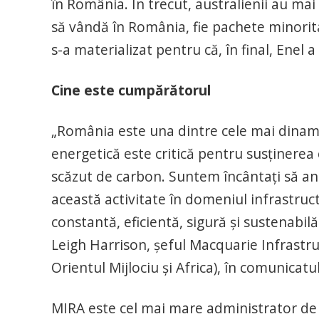
în România. În trecut, australienii au mai
să vândă în România, fie pachete minorita
s-a materializat pentru că, în final, Enel
Cine este cumpărătorul
„România este una dintre cele mai dinami
energetică este critică pentru susţinerea c
scăzut de carbon. Suntem încântaţi să an
această activitate în domeniul infrastructur
constantă, eficientă, sigură şi sustenabil
Leigh Harrison, şeful Macquarie Infrastr
Orientul Mijlociu şi Africa), în comunicatu
MIRA este cel mai mare administrator de 