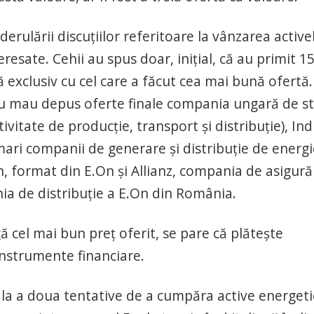
erulării discuțiilor referitoare la vânzarea active
sate. Cehii au spus doar, inițial, că au primit 1
ză exclusiv cu cel care a făcut cea mai bună ofertă.
au mau depus oferte finale compania ungară de s
vitate de producție, transport și distribuție), Ind
ari companii de generare și distribuție de energi
n, format din E.On și Allianz, compania de asigură
ia de distribuție a E.On din România.
gă cel mai bun preț oferit, se pare că plătește
instrumente financiare.
 la a doua tentative de a cumpăra active energeti