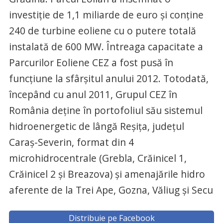
investiţie de 1,1 miliarde de euro şi conţine
240 de turbine eoliene cu o putere totală
instalată de 600 MW. Întreaga capacitate a
Parcurilor Eoliene CEZ a fost pusă în
funcţiune la sfârşitul anului 2012. Totodată,
începând cu anul 2011, Grupul CEZ în
România deţine în portofoliul său sistemul
hidroenergetic de lângă Reşiţa, judeţul
Caraş-Severin, format din 4
microhidrocentrale (Grebla, Crăinicel 1,
Crăinicel 2 şi Breazova) şi amenajările hidro
aferente de la Trei Ape, Gozna, Văliug şi Secu
Distribuie pe Facebook