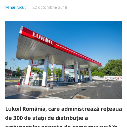
Mihai Nicuț
—
22 octombrie 2018
Lukoil România, care administrează reţeaua
de 300 de staţii de distribuţie a
carburanţilor operate de compania rusă în