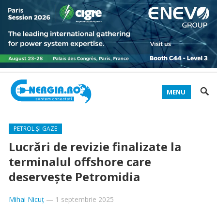
MENU
PETROL ȘI GAZE
Lucrări de revizie finalizate la
terminalul offshore care
deservește Petromidia
Mihai Nicuț
—
1 septembrie 2025