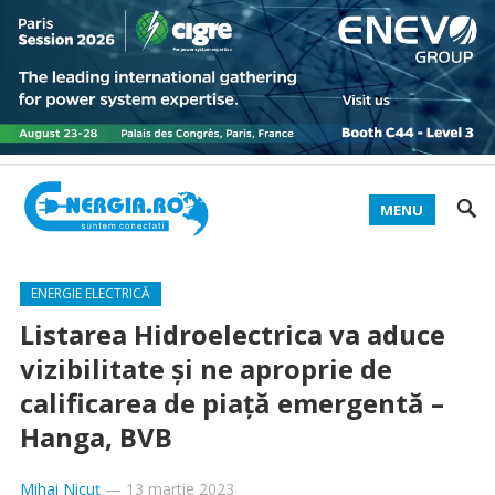
MENU
ENERGIE ELECTRICĂ
Listarea Hidroelectrica va aduce
vizibilitate și ne aproprie de
calificarea de piață emergentă –
Hanga, BVB
Mihai Nicuț
—
13 martie 2023