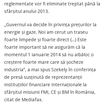
reglementate vor fi eliminate treptat până la
sfârşitul anului 2013.
„Guvernul va decide în privinţa preţurilor la
energie şi gaze. Noi am cerut un traseu
foarte limpede şi foarte direct (…) Este
foarte important să ne asigurăm că la
momentul 1 ianuarie 2014 să nu aibăloc o
creştere foarte mare care să şocheze
industria”, a mai spus Szekely în conferinţa
de presă susţinută de reprezentanţii
instituţiilor financiare internaţionale la
sfârşitul misiunii FMI, CE şi BM în România,
citat de Mediafax.