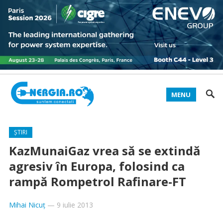
MENU
ȘTIRI
KazMunaiGaz vrea să se extindă
agresiv în Europa, folosind ca
rampă Rompetrol Rafinare-FT
Mihai Nicuț
—
9 iulie 2013