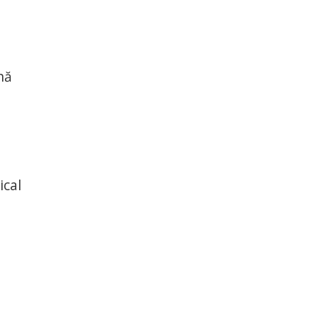
nă
ical