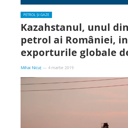
PETROL ȘI GAZE
Kazahstanul, unul dint
petrol ai României, i
exporturile globale de
Mihai Nicuț
—
4 martie 2019