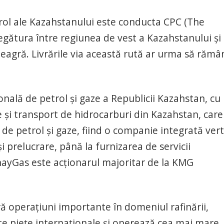
trol ale Kazahstanului este conducta CPC (The
egătura între regiunea de vest a Kazahstanului şi
eagră. Livrările via această rută ar urma să rămâ
lă de petrol şi gaze a Republicii Kazahstan, cu
re şi transport de hidrocarburi din Kazahstan, care
 de petrol şi gaze, fiind o companie integrată vert
 prelucrare, până la furnizarea de servicii
unayGas este acţionarul majoritar de la KMG
ă operaţiuni importante în domeniul rafinării,
lte pieţe internaţionale şi operează cea mai mare