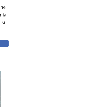
one
nia,
 şi