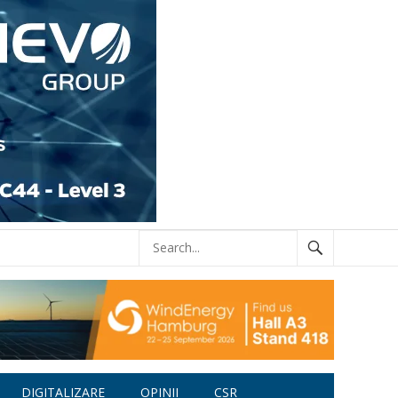
DIGITALIZARE
OPINII
CSR