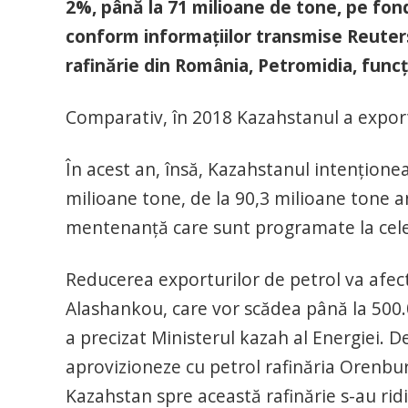
2%, până la 71 milioane de tone, pe fond
conform informaţiilor transmise Reuters
rafinărie din România, Petromidia, funcţ
Comparativ, în 2018 Kazahstanul a export
În acest an, însă, Kazahstanul intenţionea
milioane tone, de la 90,3 milioane tone an
mentenanţă care sunt programate la cele 
Reducerea exporturilor de petrol va afecta
Alashankou, care vor scădea până la 500.
a precizat Ministerul kazah al Energiei. 
aprovizioneze cu petrol rafinăria Orenburg
Kazahstan spre această rafinărie s-au rid