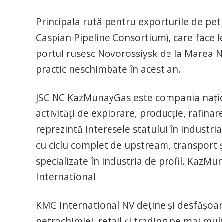
Principala rută pentru exporturile de pe
Caspian Pipeline Consortium), care face l
portul rusesc Novorossiysk de la Marea N
practic neschimbate în acest an.
JSC NC KazMunayGas este compania naţiona
activităţi de explorare, producţie, rafina
reprezintă interesele statului în industria
cu ciclu complet de upstream, transport şi
specializate în industria de profil. KazM
International
KMG International NV deţine şi desfăşoar
petrochimiei, retail şi trading pe mai mu