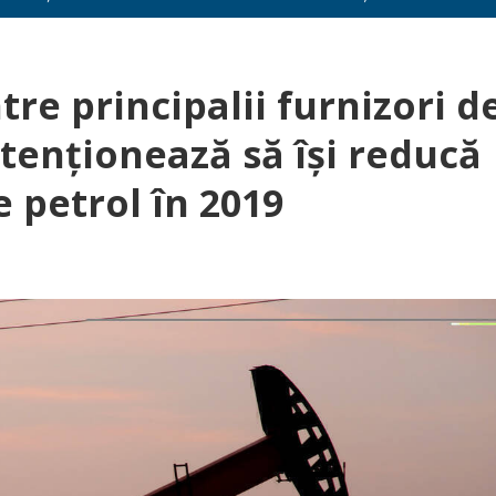
re principalii furnizori d
ntenţionează să îşi reducă
 petrol în 2019