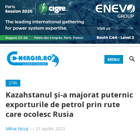
MENU
ȘTIRI
Kazahstanul și-a majorat puternic
exporturile de petrol prin rute
care ocolesc Rusia
Mihai Nicuț
—
21 aprilie 2023