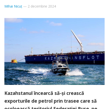
Mihai Nicuț
—
2 decembrie 2024
Kazahstanul încearcă să-și crească
exporturile de petrol prin trasee care să
ocoloească teritoriul Federației Ruse, pe