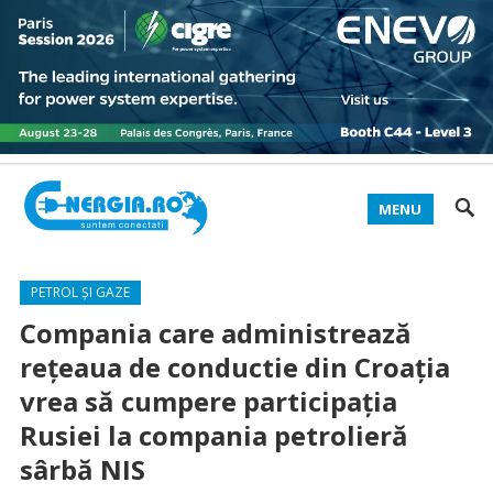
MENU
PETROL ȘI GAZE
Compania care administrează
rețeaua de conductie din Croația
vrea să cumpere participaţia
Rusiei la compania petrolieră
sârbă NIS