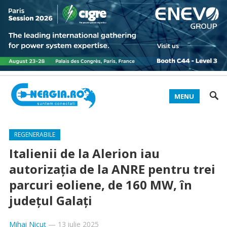
MENU
REGENERABILE
Italienii de la Alerion iau
autorizația de la ANRE pentru trei
parcuri eoliene, de 160 MW, în
județul Galați
Mihai Nicuț
—
13 iulie 2025