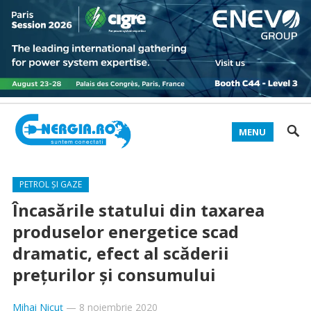
MENU
PETROL ȘI GAZE
Încasările statului din taxarea
produselor energetice scad
dramatic, efect al scăderii
prețurilor și consumului
Mihai Nicuț
—
8 noiembrie 2020