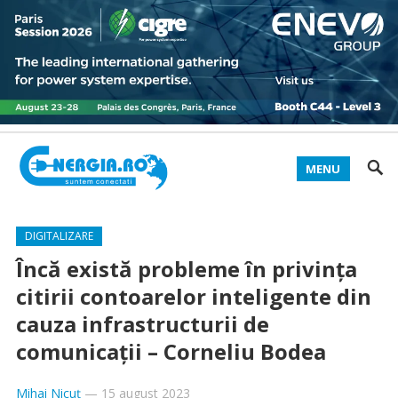
MENU
DIGITALIZARE
Încă există probleme în privinţa
citirii contoarelor inteligente din
cauza infrastructurii de
comunicaţii – Corneliu Bodea
Mihai Nicuț
—
15 august 2023