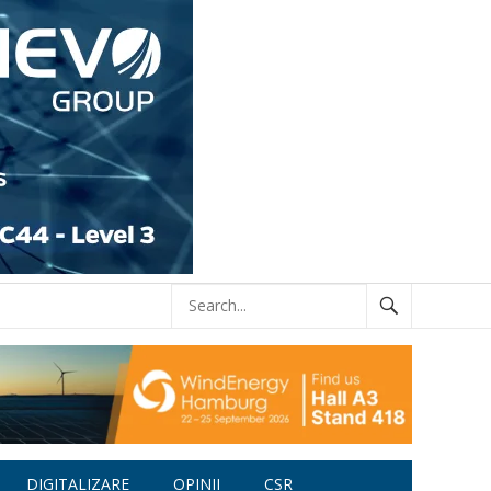
DIGITALIZARE
OPINII
CSR