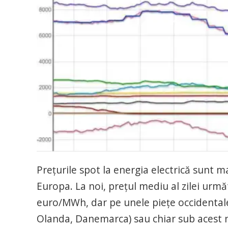
Prețurile spot la energia electrică sunt mai
Europa. La noi, prețul mediu al zilei următ
euro/MWh, dar pe unele piețe occidentale e
Olanda, Danemarca) sau chiar sub acest n