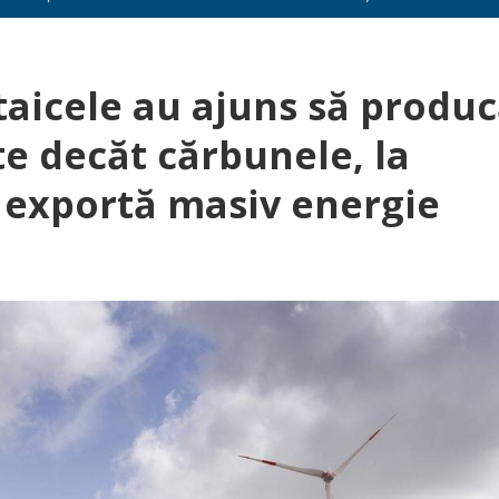
ltaicele au ajuns să produ
te decăt cărbunele, la
a exportă masiv energie