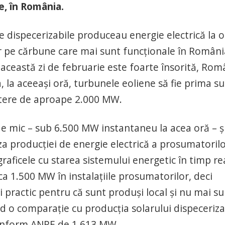
e, în România.
ice dispecerizabile produceau energie electrică la o
r pe cărbune care mai sunt funcționale în Români
această zi de februarie este foarte însorită, Rom
a, la aceeași oră, turbunele eoliene să fie prima s
utere de aproape 2.000 MW.
e mic – sub 6.500 MW instantaneu la acea oră – ș
uza producției de energie electrică a prosumatorilo
graficele cu starea sistemului energetic în timp rea
ca 1.500 MW în instalațiile prosumatorilor, deci
 practic pentru că sunt produși local și nu mai su
 o comparație cu producția solarului dispeceriza
conform ANRE de 1.613 MW.