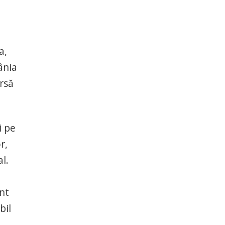
a,
ânia
ursă
i pe
r,
l.
nt
bil