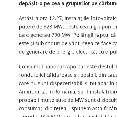
depășit-o pe cea a grupurilor pe cărbun
Astăzi la ora 12.27, instalațiile fotovolta
putere de 923 MW, peste cea a grupurilo
care generau 790 MW. Pe lângă faptul că 
este și sub coduri de vânt, ceea ce face c
de generare de energie electrică, cu o p
Consumul național raportat este destul d
fondul zilei călduroase și, posibil, din ca
care nu sunt dispecerizabili și nu apar în 
Amintim că, în România, sunt instalați cir
probabil multe sute de MW sunt dizlocuiți
consumați din rețea – spunem asta făcând
– produc 923 MW la o putere instalată 