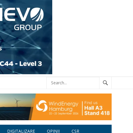
DIGITALIZARE
OPINII
CSR