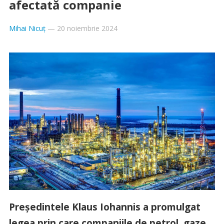
afectată companie
Mihai Nicuț
—
20 noiembrie 2024
Președintele Klaus Iohannis a promulgat
legea prin care companiile de petrol, gaze